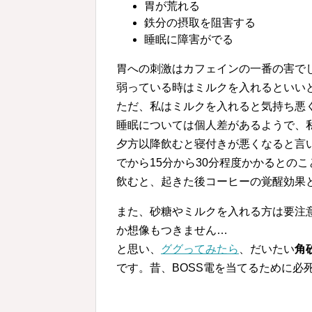
胃が荒れる
鉄分の摂取を阻害する
睡眠に障害がでる
胃への刺激はカフェインの一番の害で
弱っている時はミルクを入れるといい
ただ、私はミルクを入れると気持ち悪
睡眠については個人差があるようで、
夕方以降飲むと寝付きが悪くなると言
でから15分から30分程度かかるとの
飲むと、起きた後コーヒーの覚醒効果
また、砂糖やミルクを入れる方は要注
か想像もつきません…
と思い、
ググってみたら
、だいたい
角
です。昔、BOSS電を当てるために必