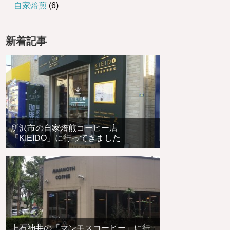
自家焙煎
(6)
新着記事
所沢市の自家焙煎コーヒー店
「KIEIDO」に行ってきました
上石神井の「マンモスコーヒー」に行