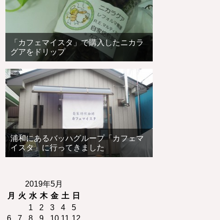
「カフェマイスタ」で購入したニカラ
グアをドリップ
浦和にあるバッハグループ「カフェマ
イスタ」に行ってきました
2019年5月
月
火
水
木
金
土
日
1
2
3
4
5
6
7
8
9
10
11
12