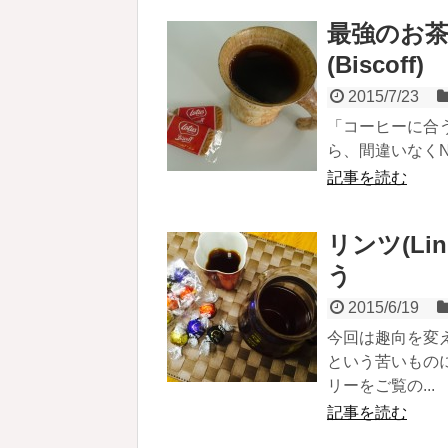
最強のお茶
(Biscoff)
2015/7/23
「コーヒーに合
ら、間違いなくNo.1
記事を読む
リンツ(Li
う
2015/6/19
今回は趣向を変
という苦いもの
リーをご覧の...
記事を読む