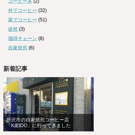
コーヒー本
(2)
外でコーヒー
(32)
家でコーヒー
(51)
徒然
(3)
珈琲チェーン
(8)
自家焙煎
(6)
新着記事
所沢市の自家焙煎コーヒー店
「KIEIDO」に行ってきました