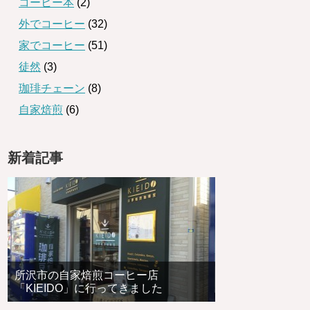
コーヒー本
(2)
外でコーヒー
(32)
家でコーヒー
(51)
徒然
(3)
珈琲チェーン
(8)
自家焙煎
(6)
新着記事
所沢市の自家焙煎コーヒー店
「KIEIDO」に行ってきました