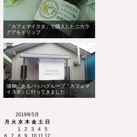
「カフェマイスタ」で購入したニカラ
グアをドリップ
浦和にあるバッハグループ「カフェマ
イスタ」に行ってきました
2019年5月
月
火
水
木
金
土
日
1
2
3
4
5
6
7
8
9
10
11
12