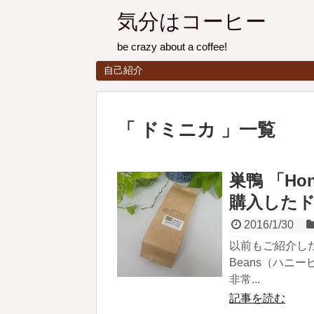
気分はコーヒー
be crazy about a coffee!
自己紹介
ドミニカ
一覧
巣鴨 「Ho
購入した
2016/1/30
以前もご紹介した
Beans（ハニ
非常...
記事を読む